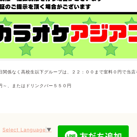
日関係なく高校生以下グループは、２２：００まで室料０円で当店
円～、またはドリンクバー５５０円
Select Language
▼